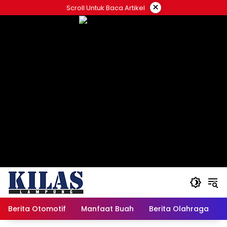
Skip
×
Scroll Untuk Baca Artikel
to
content
Berita Otomotif
Manfaat Buah
Berita Olahraga