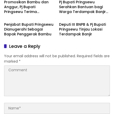
Promosikan Bambu dan
Pj Bupati Pringsewu
Anggur, Pj Bupati
Serahkan Bantuan bagi
Pringsewu Terima
Warga Terdampak Banjir
Pringsewu
Pringsewu
Penghargaan Bergengsi
di Ambarawa
Penjabat Bupati Pringsewu
Deputi III BNPB & Pj Bupati
Dianugerahi Sebagai
Pringsewu Tinjau Lokasi
Bapak Penggerak Bambu
Terdampak Banjir
Leave a Reply
Your email address will not be published.
Required fields are
marked
*