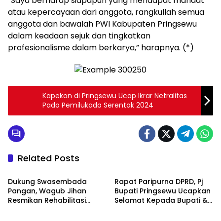
“Saya berharap siapapun yang mendapat mandat
atau kepercayaan dari anggota, rangkullah semua
anggota dan bawalah PWI Kabupaten Pringsewu
dalam keadaan sejuk dan tingkatkan
profesionalisme dalam berkarya,” harapnya. (*)
Kapekon di Pringsewu Ucap Ikrar Netralitas
Pada Pemilukada Serentak 2024
Related Posts
Layanan Publik
Pringsewu
Dukung Swasembada
Rapat Paripurna DPRD, Pj
Pangan, Wagub Jihan
Bupati Pringsewu Ucapkan
Resmikan Rehabilitasi
Selamat Kepada Bupati &
Pringsewu
Pringsewu
Irigasi Way Ngison Senilai
Wabup Terpilih
Rp7,8 Miliar