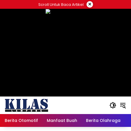
Skip
×
Scroll Untuk Baca Artikel
to
content
Berita Otomotif
Manfaat Buah
Berita Olahraga