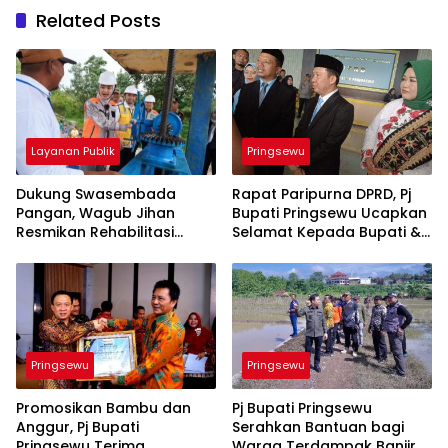
Related Posts
Layanan Publik
Pringsewu
Dukung Swasembada
Rapat Paripurna DPRD, Pj
Pangan, Wagub Jihan
Bupati Pringsewu Ucapkan
Resmikan Rehabilitasi
Selamat Kepada Bupati &
Irigasi Way Ngison Senilai
Wabup Terpilih
Rp7,8 Miliar
Pringsewu
Pringsewu
Promosikan Bambu dan
Pj Bupati Pringsewu
Anggur, Pj Bupati
Serahkan Bantuan bagi
Pringsewu Terima
Warga Terdampak Banjir