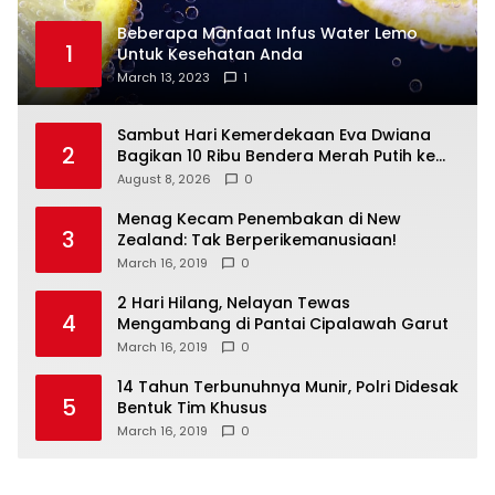
Beberapa Manfaat Infus Water Lemo
1
Untuk Kesehatan Anda
March 13, 2023
1
Sambut Hari Kemerdekaan Eva Dwiana
2
Bagikan 10 Ribu Bendera Merah Putih ke
Warga
August 8, 2026
0
Menag Kecam Penembakan di New
3
Zealand: Tak Berperikemanusiaan!
March 16, 2019
0
2 Hari Hilang, Nelayan Tewas
4
Mengambang di Pantai Cipalawah Garut
March 16, 2019
0
14 Tahun Terbunuhnya Munir, Polri Didesak
5
Bentuk Tim Khusus
March 16, 2019
0