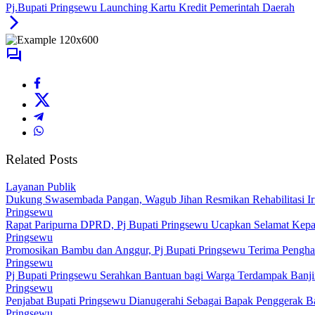
Pj.Bupati Pringsewu Launching Kartu Kredit Pemerintah Daerah
Related Posts
Layanan Publik
Dukung Swasembada Pangan, Wagub Jihan Resmikan Rehabilitasi Iri
Pringsewu
Rapat Paripurna DPRD, Pj Bupati Pringsewu Ucapkan Selamat Kepa
Pringsewu
Promosikan Bambu dan Anggur, Pj Bupati Pringsewu Terima Pengha
Pringsewu
Pj Bupati Pringsewu Serahkan Bantuan bagi Warga Terdampak Banj
Pringsewu
Penjabat Bupati Pringsewu Dianugerahi Sebagai Bapak Penggerak 
Pringsewu