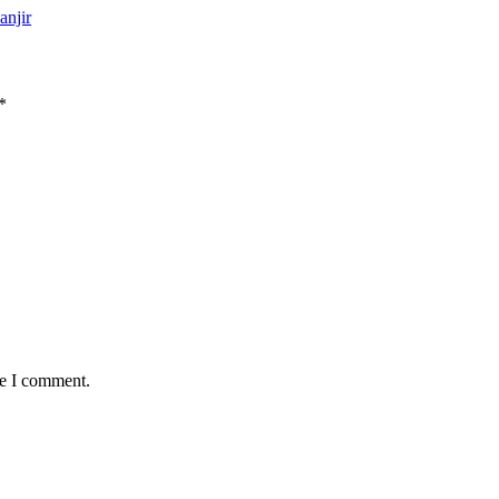
anjir
*
me I comment.