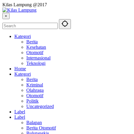
Kilas Lampung @2017
×
Kategori
Berita
Kesehatan
Otomotif
Internasional
Teknologi
Home
Kategori
Berita
Kriminal
Olahraga
Otomotif
Politik
Uncategorized
Label
Label
Balapan
Berita Otomotif
Bulutangkis