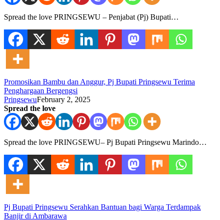
Spread the love PRINGSEWU – Penjabat (Pj) Bupati…
Promosikan Bambu dan Anggur, Pj Bupati Pringsewu Terima
Penghargaan Bergengsi
Pringsewu
February 2, 2025
Spread the love
Spread the love PRINGSEWU– Pj Bupati Pringsewu Marindo…
Pj Bupati Pringsewu Serahkan Bantuan bagi Warga Terdampak
Banjir di Ambarawa