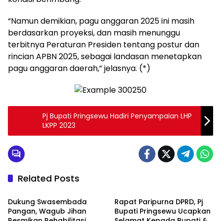
“Namun demikian, pagu anggaran 2025 ini masih
berdasarkan proyeksi, dan masih menunggu
terbitnya Peraturan Presiden tentang postur dan
rincian APBN 2025, sebagai landasan menetapkan
pagu anggaran daerah,” jelasnya. (*)
Pj Bupati Pringsewu Hadiri Penyampaian LHP
LKPP 2023
Related Posts
Layanan Publik
Pringsewu
Dukung Swasembada
Rapat Paripurna DPRD, Pj
Pangan, Wagub Jihan
Bupati Pringsewu Ucapkan
Resmikan Rehabilitasi
Selamat Kepada Bupati &