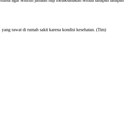
minta agar seluruh jamaah haji melaksanakan semua tahapan tahapan
yang rawat di rumah sakit karena kondisi kesehatan. (Tim)