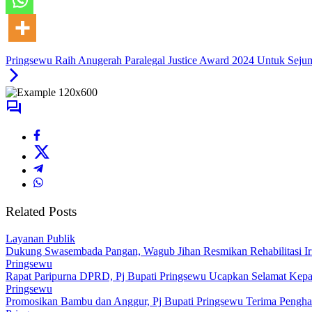
Pringsewu Raih Anugerah Paralegal Justice Award 2024 Untuk Seju
Related Posts
Layanan Publik
Dukung Swasembada Pangan, Wagub Jihan Resmikan Rehabilitasi Iri
Pringsewu
Rapat Paripurna DPRD, Pj Bupati Pringsewu Ucapkan Selamat Kepa
Pringsewu
Promosikan Bambu dan Anggur, Pj Bupati Pringsewu Terima Pengha