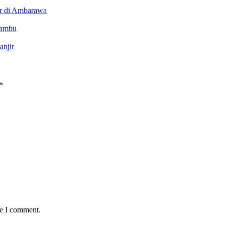
ir di Ambarawa
Bambu
anjir
*
me I comment.