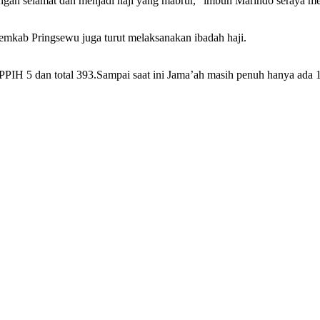
ngan selamat dan menjadi haji yang mabrur,” imbuh Marindo seraya me
mkab Pringsewu juga turut melaksanakan ibadah haji.
PPIH 5 dan total 393.Sampai saat ini Jama’ah masih penuh hanya ada 1 