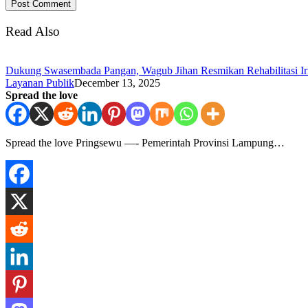
Read Also
Dukung Swasembada Pangan, Wagub Jihan Resmikan Rehabilitasi Iri
Layanan Publik
December 13, 2025
Spread the love
Spread the love Pringsewu —- Pemerintah Provinsi Lampung…