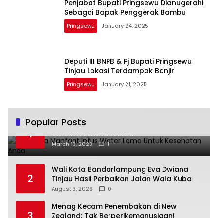
Penjabat Bupati Pringsewu Dianugerahi
Sebagai Bapak Penggerak Bambu
Pringsewu
January 24, 2025
Deputi III BNPB & Pj Bupati Pringsewu
Tinjau Lokasi Terdampak Banjir
Pringsewu
January 21, 2025
Popular Posts
Beberapa Manfaat Infus Water Lemo
1
Untuk Kesehatan Anda
March 13, 2023
1
Wali Kota Bandarlampung Eva Dwiana
2
Tinjau Hasil Perbaikan Jalan Wala Kuba
August 3, 2026
0
Menag Kecam Penembakan di New
3
Zealand: Tak Berperikemanusiaan!