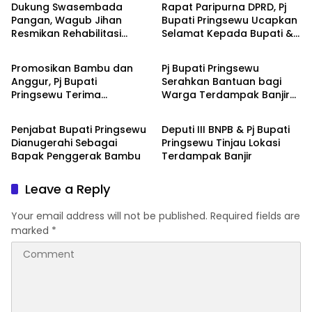
Dukung Swasembada
Rapat Paripurna DPRD, Pj
Pangan, Wagub Jihan
Bupati Pringsewu Ucapkan
Resmikan Rehabilitasi
Selamat Kepada Bupati &
Pringsewu
Pringsewu
Irigasi Way Ngison Senilai
Wabup Terpilih
Rp7,8 Miliar
Promosikan Bambu dan
Pj Bupati Pringsewu
Anggur, Pj Bupati
Serahkan Bantuan bagi
Pringsewu Terima
Warga Terdampak Banjir
Pringsewu
Pringsewu
Penghargaan Bergengsi
di Ambarawa
Penjabat Bupati Pringsewu
Deputi III BNPB & Pj Bupati
Dianugerahi Sebagai
Pringsewu Tinjau Lokasi
Bapak Penggerak Bambu
Terdampak Banjir
Leave a Reply
Your email address will not be published.
Required fields are
marked
*