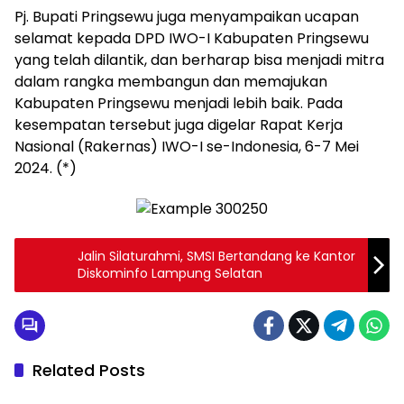
Pj. Bupati Pringsewu juga menyampaikan ucapan
selamat kepada DPD IWO-I Kabupaten Pringsewu
yang telah dilantik, dan berharap bisa menjadi mitra
dalam rangka membangun dan memajukan
Kabupaten Pringsewu menjadi lebih baik. Pada
kesempatan tersebut juga digelar Rapat Kerja
Nasional (Rakernas) IWO-I se-Indonesia, 6-7 Mei
2024. (*)
Jalin Silaturahmi, SMSI Bertandang ke Kantor
Diskominfo Lampung Selatan
Related Posts
Layanan Publik
Pringsewu