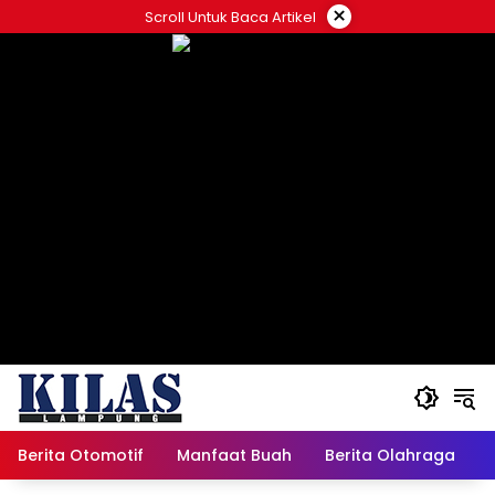
Skip
×
Scroll Untuk Baca Artikel
to
content
Berita Otomotif
Manfaat Buah
Berita Olahraga