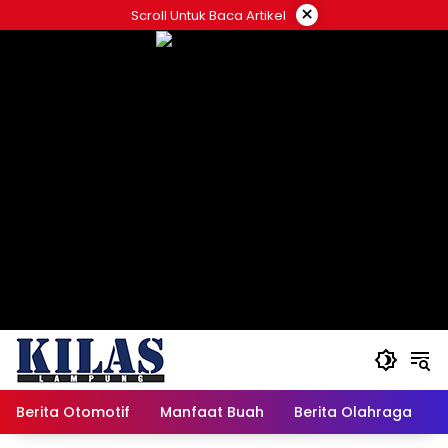
Skip
×
Scroll Untuk Baca Artikel
to
content
Berita Otomotif
Manfaat Buah
Berita Olahraga