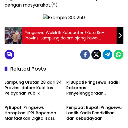
dengan masyarakat.(*)
Pringsewu Wakili 15 Kabupaten/Kota Se-
Provinsi Lampung dalam ajang Pawai
Kendaraan Hias di Solo
Related Posts
Politik
Politik
Lampung Urutan 28 dari 34
Pj Bupati Pringsewu Hadiri
Provinsi dalam Kualitas
Rakornas
Pelayanan Publik
Penyelenggaraan
Politik
Politik
Pemerintahan Daerah
2024
Pj Bupati Pringsewu
Penjabat Bupati Pringsewu
Harapkan LPPL Rapemda
Lantik Kadis Pendidikan
Manfaatkan Digitalisasi
dan Kebudayaan
Politik
Politik
dan Tingkatkan