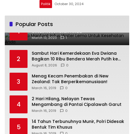
Politik
October 30, 2024
Popular Posts
Beberapa Manfaat Infus Water Lemo
1
Untuk Kesehatan Anda
March 13, 2023
1
Sambut Hari Kemerdekaan Eva Dwiana
2
Bagikan 10 Ribu Bendera Merah Putih ke
Warga
August 8, 2026
0
Menag Kecam Penembakan di New
3
Zealand: Tak Berperikemanusiaan!
March 16, 2019
0
2 Hari Hilang, Nelayan Tewas
4
Mengambang di Pantai Cipalawah Garut
March 16, 2019
0
14 Tahun Terbunuhnya Munir, Polri Didesak
5
Bentuk Tim Khusus
March 16, 2019
0