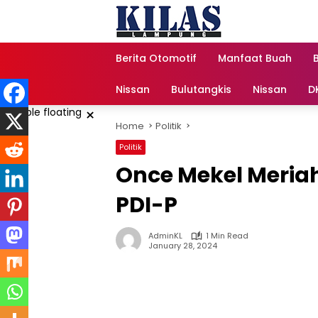
Skip
to
content
Berita Otomotif
Manfaat Buah
Nissan
Bulutangkis
Nissan
D
×
Home
Politik
Politik
Once Mekel Meri
PDI-P
AdminKL
1 Min Read
January 28, 2024