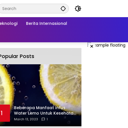
Teknologi
Berita Internasional
×
Popular Posts
Beberapa Manfaat Infus
1
Water Lemo Untuk Kesehatan
Anda
March 13, 2023
1