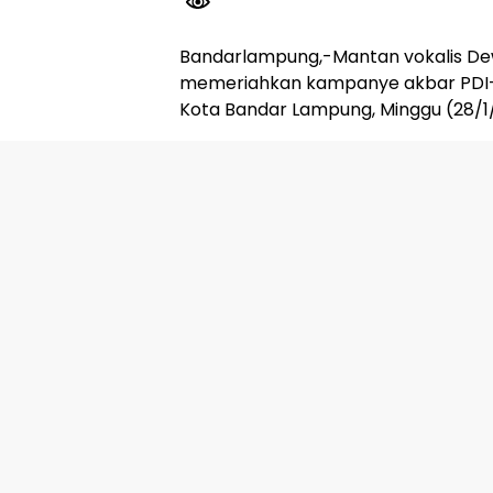
Bandarlampung,-Mantan vokalis De
memeriahkan kampanye akbar PDI-
Kota Bandar Lampung, Minggu (28/1
Dihadapan ribuan kader PDI-P, Onc
bernyanyi bersama. Tak luput meng
simpatisan PDI-P Lampung untuk m
menyatukan tekat untuk kemenang
MD dalam Pemilu 14 Februari menda
“Kita satukan hati, satukan tekat 
Mahfud,” ujarnya
Meski terik matahari menyengat, a
menyurutkan semangat mereka didep
Dealova.
Awal menyapa penonton, Once meny