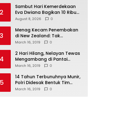
Sambut Hari Kemerdekaan
2
Eva Dwiana Bagikan 10 Ribu
Bendera Merah Putih ke
August 8, 2026
0
Warga
Menag Kecam Penembakan
3
di New Zealand: Tak
Berperikemanusiaan!
March 16, 2019
0
2 Hari Hilang, Nelayan Tewas
4
Mengambang di Pantai
Cipalawah Garut
March 16, 2019
0
14 Tahun Terbunuhnya Munir,
5
Polri Didesak Bentuk Tim
Khusus
March 16, 2019
0