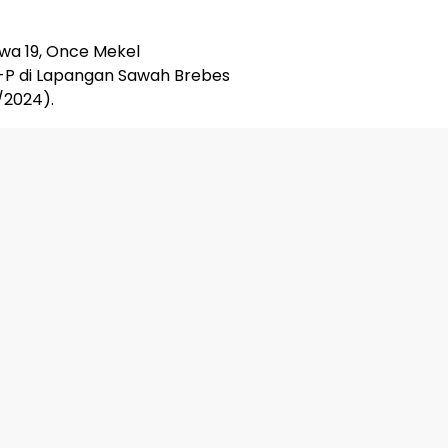
wa 19, Once Mekel
P di Lapangan Sawah Brebes
/2024).
e mengajak seluruh penonton
ingatkan para kader dan
enyatukan hati dan
an Ganjar Pranowo dan Mahfud
tang.
untuk kemenangan Ganjar-
ntusiasme penonton tak
an artis melejitkan Hits
anyikan lagu berjudul Merah