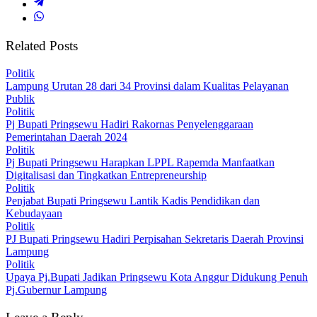
Related Posts
Politik
Lampung Urutan 28 dari 34 Provinsi dalam Kualitas Pelayanan
Publik
Politik
Pj Bupati Pringsewu Hadiri Rakornas Penyelenggaraan
Pemerintahan Daerah 2024
Politik
Pj Bupati Pringsewu Harapkan LPPL Rapemda Manfaatkan
Digitalisasi dan Tingkatkan Entrepreneurship
Politik
Penjabat Bupati Pringsewu Lantik Kadis Pendidikan dan
Kebudayaan
Politik
PJ Bupati Pringsewu Hadiri Perpisahan Sekretaris Daerah Provinsi
Lampung
Politik
Upaya Pj.Bupati Jadikan Pringsewu Kota Anggur Didukung Penuh
Pj.Gubernur Lampung