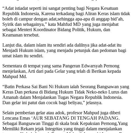
“Adat istiadat seperti ini sangat penting bagi Negara Kesatuan
Republik Indonesia, Karena terkadang bagi Aliran Keras islam tidak
boleh di campur dengan adat,sehingga apa-apa di anggap bid’ah,
Syirik dan sebagainya,” kata Mahfud MD yang juga menjabat
sebagai Menteri Koordinator Bidang Politik, Hukum, dan
Keamanan tersebut.
Lanjut dia, dalam islam itu sendiri ada dalilnya jika adat-adat itu
Menjadi Hukum islam, yang menjadu petunjuk dan pedoman bagi
umat islam itu sendiri.
Sementara di tempat yang sama Pangeran Edwarsyah Pernong
menjelaskan, Arti dari pada Gelar yang telah di Berikan kepada
Mahpud Md.
“Batin Perkasa Sai Bani Ni Hukum ialah Seorang Bangsawan yang
Keras Dan perkasa di Bidang Hukum Tidak Neko-neko Lurus dan
Amanah dalam Menjalankan Tugas Negara Republik Indonesia.
Dan gelar ini patut dan cocok bagi beliyau,” jelasnya.
Selain pemberian gelar atau adok, profesor Mahpud juga diberi
Lencana Emas ‘AUR SEBATANG DI TENGAH PADANG.
Sebagai Bangsawan Tinggi di skala brak Kepaksian Pernong,Yang
Memiliki Rekam jejak Integritas yang tinggi dalam menjalankan