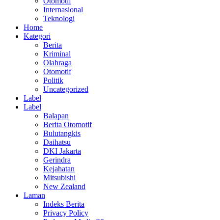
Otomotif
Internasional
Teknologi
Home
Kategori
Berita
Kriminal
Olahraga
Otomotif
Politik
Uncategorized
Label
Label
Balapan
Berita Otomotif
Bulutangkis
Daihatsu
DKI Jakarta
Gerindra
Kejahatan
Mitsubishi
New Zealand
Laman
Indeks Berita
Privacy Policy