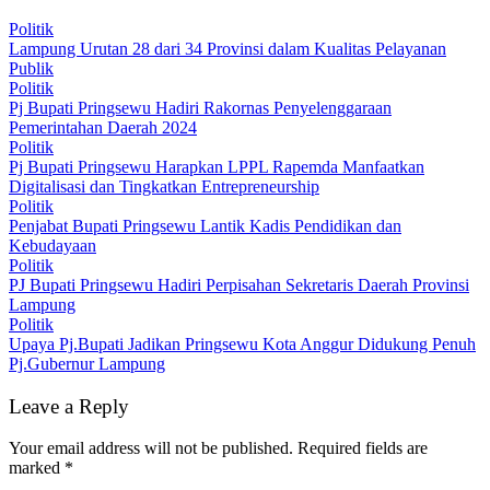
Politik
Lampung Urutan 28 dari 34 Provinsi dalam Kualitas Pelayanan
Publik
Politik
Pj Bupati Pringsewu Hadiri Rakornas Penyelenggaraan
Pemerintahan Daerah 2024
Politik
Pj Bupati Pringsewu Harapkan LPPL Rapemda Manfaatkan
Digitalisasi dan Tingkatkan Entrepreneurship
Politik
Penjabat Bupati Pringsewu Lantik Kadis Pendidikan dan
Kebudayaan
Politik
PJ Bupati Pringsewu Hadiri Perpisahan Sekretaris Daerah Provinsi
Lampung
Politik
Upaya Pj.Bupati Jadikan Pringsewu Kota Anggur Didukung Penuh
Pj.Gubernur Lampung
Leave a Reply
Your email address will not be published.
Required fields are
marked
*