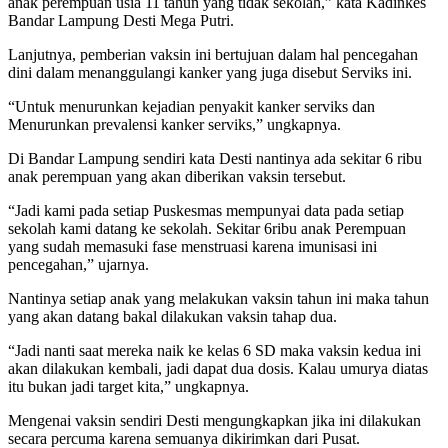
anak perempuan usia 11 tahun yang tidak sekolah,” kata Kadinkes
Bandar Lampung Desti Mega Putri.
Lanjutnya, pemberian vaksin ini bertujuan dalam hal pencegahan
dini dalam menanggulangi kanker yang juga disebut Serviks ini.
“Untuk menurunkan kejadian penyakit kanker serviks dan
Menurunkan prevalensi kanker serviks,” ungkapnya.
Di Bandar Lampung sendiri kata Desti nantinya ada sekitar 6 ribu
anak perempuan yang akan diberikan vaksin tersebut.
“Jadi kami pada setiap Puskesmas mempunyai data pada setiap
sekolah kami datang ke sekolah. Sekitar 6ribu anak Perempuan
yang sudah memasuki fase menstruasi karena imunisasi ini
pencegahan,” ujarnya.
Nantinya setiap anak yang melakukan vaksin tahun ini maka tahun
yang akan datang bakal dilakukan vaksin tahap dua.
“Jadi nanti saat mereka naik ke kelas 6 SD maka vaksin kedua ini
akan dilakukan kembali, jadi dapat dua dosis. Kalau umurya diatas
itu bukan jadi target kita,” ungkapnya.
Mengenai vaksin sendiri Desti mengungkapkan jika ini dilakukan
secara percuma karena semuanya dikirimkan dari Pusat.