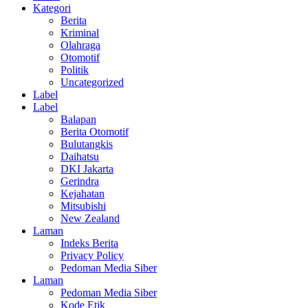
Kategori
Berita
Kriminal
Olahraga
Otomotif
Politik
Uncategorized
Label
Label
Balapan
Berita Otomotif
Bulutangkis
Daihatsu
DKI Jakarta
Gerindra
Kejahatan
Mitsubishi
New Zealand
Laman
Indeks Berita
Privacy Policy
Pedoman Media Siber
Laman
Pedoman Media Siber
Kode Etik