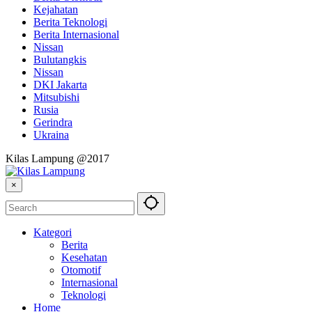
Kejahatan
Berita Teknologi
Berita Internasional
Nissan
Bulutangkis
Nissan
DKI Jakarta
Mitsubishi
Rusia
Gerindra
Ukraina
Kilas Lampung @2017
×
Kategori
Berita
Kesehatan
Otomotif
Internasional
Teknologi
Home