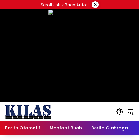
Skip
×
Scroll Untuk Baca Artikel
to
content
Berita Otomotif
Manfaat Buah
Berita Olahraga