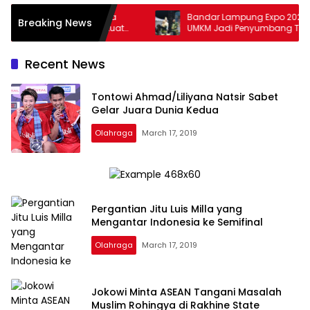
lampung Jalin Kerja
Bandar Lampung Expo 2026 Berakhi
Breaking News
Pemkab Solok, Perkuat
UMKM Jadi Penyumbang Transaksi
ngan dan Kendalikan
Terbesar
Recent News
Tontowi Ahmad/Liliyana Natsir Sabet
Gelar Juara Dunia Kedua
Olahraga
March 17, 2019
Pergantian Jitu Luis Milla yang
Mengantar Indonesia ke Semifinal
Olahraga
March 17, 2019
Jokowi Minta ASEAN Tangani Masalah
Muslim Rohingya di Rakhine State