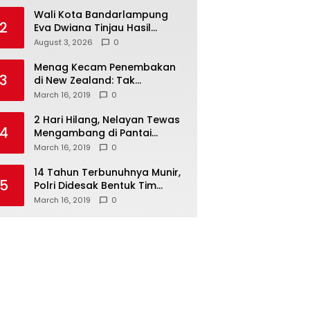
Wali Kota Bandarlampung
2
Eva Dwiana Tinjau Hasil
Perbaikan Jalan Wala Kuba
August 3, 2026
0
Menag Kecam Penembakan
3
di New Zealand: Tak
Berperikemanusiaan!
March 16, 2019
0
2 Hari Hilang, Nelayan Tewas
4
Mengambang di Pantai
Cipalawah Garut
March 16, 2019
0
14 Tahun Terbunuhnya Munir,
5
Polri Didesak Bentuk Tim
Khusus
March 16, 2019
0