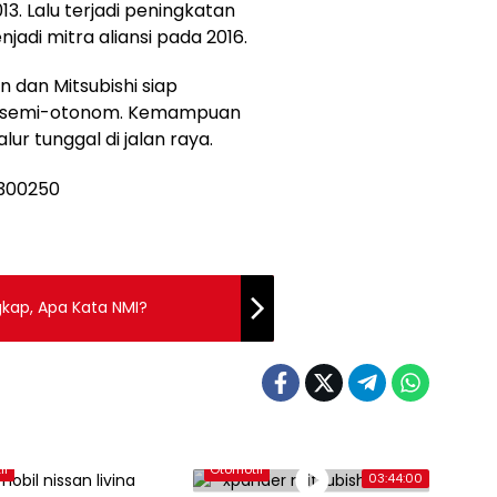
13. Lalu terjadi peningkatan
jadi mitra aliansi pada 2016.
n dan Mitsubishi siap
 semi-otonom. Kemampuan
ur tunggal di jalan raya.
gkap, Apa Kata NMI?
if
Otomotif
03:44:00