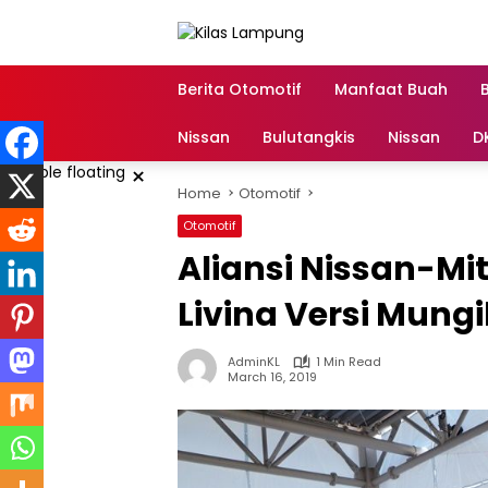
Skip
to
content
Berita Otomotif
Manfaat Buah
Nissan
Bulutangkis
Nissan
D
×
Home
Otomotif
Otomotif
Aliansi Nissan-Mi
Livina Versi Mungi
AdminKL
1 Min Read
March 16, 2019