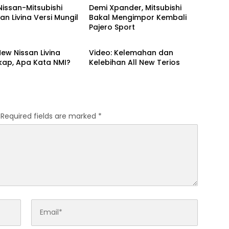
 Nissan-Mitsubishi
Demi Xpander, Mitsubishi
an Livina Versi Mungil
Bakal Mengimpor Kembali
Pajero Sport
if
Otomotif
ew Nissan Livina
Video: Kelemahan dan
kap, Apa Kata NMI?
Kelebihan All New Terios
Required fields are marked
*