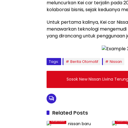
meluncurkan Kei car terjalin pada 20
kolaborasi bisnis, sejak keduanya men
Untuk pertama kalinya, Kei car Nissa
menawarkan teknologi mengemudi
yang dirancang untuk penggunaan jal
Tags:
Berita Otomotif
Nissan
Sosok New Nissan Livina Terun
Related Posts
Otomotif
Otomot