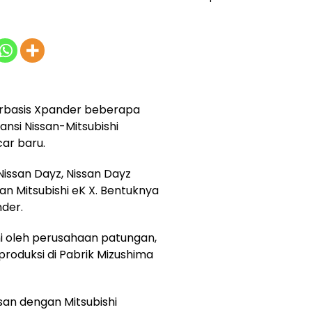
erbasis Xpander beberapa
iansi Nissan-Mitsubishi
ar baru.
issan Dayz, Nissan Dayz
an Mitsubishi eK X. Bentuknya
nder.
ani oleh perusahaan patungan,
roduksi di Pabrik Mizushima
san dengan Mitsubishi