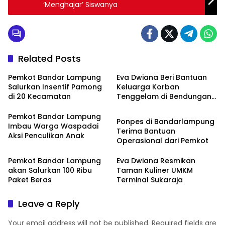
‘Menghajar’ Siswanya
Related Posts
Pemkot Bandar Lampung
Eva Dwiana Beri Bantuan
Salurkan Insentif Pamong
Keluarga Korban
di 20 Kecamatan
Tenggelam di Bendungan
Bandarlampung
Sumur Putri
Pemkot Bandar Lampung
Ponpes di Bandarlampung
Imbau Warga Waspadai
Terima Bantuan
Aksi Penculikan Anak
Operasional dari Pemkot
Pemkot Bandar Lampung
Eva Dwiana Resmikan
akan Salurkan 100 Ribu
Taman Kuliner UMKM
Paket Beras
Terminal Sukaraja
Leave a Reply
Your email address will not be published.
Required fields are