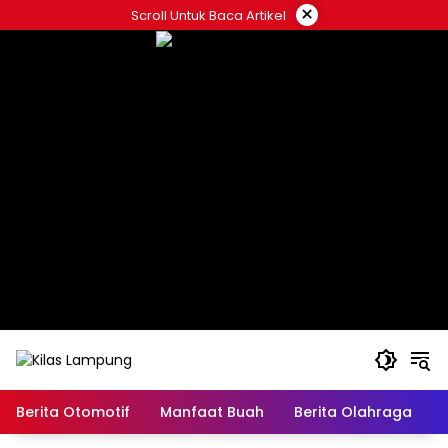
Skip
×
Scroll Untuk Baca Artikel
to
content
Berita Otomotif
Manfaat Buah
Berita Olahraga