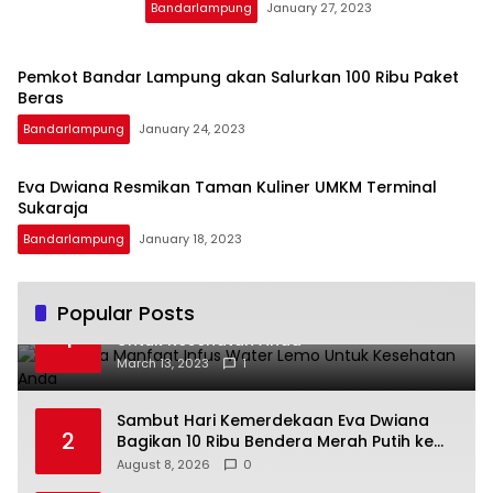
Bandarlampung
January 27, 2023
Pemkot Bandar Lampung akan Salurkan 100 Ribu Paket
Beras
Bandarlampung
January 24, 2023
Eva Dwiana Resmikan Taman Kuliner UMKM Terminal
Sukaraja
Bandarlampung
January 18, 2023
Popular Posts
Beberapa Manfaat Infus Water Lemo
1
Untuk Kesehatan Anda
March 13, 2023
1
Sambut Hari Kemerdekaan Eva Dwiana
2
Bagikan 10 Ribu Bendera Merah Putih ke
Warga
August 8, 2026
0