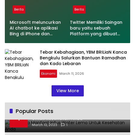
Berita
Berita
Microsoft meluncurkan
Twitter Memiliki Saingan
AI chatbot ke aplikasi
baru yaitu sebuah
Bing di iPhone dan
Platform yang dibuat
Android
oleh Meta
Tebar Kebahagiaan, YBM BRILiaN Kanca
Bengkulu Salurkan Bantuan Ramadhan
dan Kado Lebaran
Ekonomi
March 11, 2026
View More
Popular Posts
Beberapa Manfaat Infus Water Lemo
1
Untuk Kesehatan Anda
March 13, 2023
1