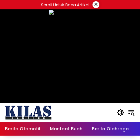
Skip
×
Scroll Untuk Baca Artikel
to
content
Berita Otomotif
Manfaat Buah
Berita Olahraga