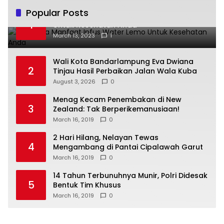
Popular Posts
Beberapa Manfaat Infus Water Lemo
1
Untuk Kesehatan Anda
March 13, 2023
1
Wali Kota Bandarlampung Eva Dwiana
2
Tinjau Hasil Perbaikan Jalan Wala Kuba
August 3, 2026
0
Menag Kecam Penembakan di New
3
Zealand: Tak Berperikemanusiaan!
March 16, 2019
0
2 Hari Hilang, Nelayan Tewas
4
Mengambang di Pantai Cipalawah Garut
March 16, 2019
0
14 Tahun Terbunuhnya Munir, Polri Didesak
5
Bentuk Tim Khusus
March 16, 2019
0