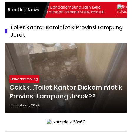
ana
Pemkot Bandarlampung Jalin Kerja
Band
Breaking News
Kuba
Sama dengan Pemkab Solok, Perkuat
UMKM
Ketahanan Pangan dan Kendalikan
Terb
Inflasi
Toilet Kantor Kominfotik Provinsi Lampung
Jorok
Bandarlampung
Cckkk…Toilet Kantor Diskominfotik
Provinsi Lampung Jorok??
December 11, 2024