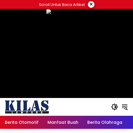
Skip
×
Scroll Untuk Baca Artikel
to
content
Berita Otomotif
Manfaat Buah
Berita Olahraga