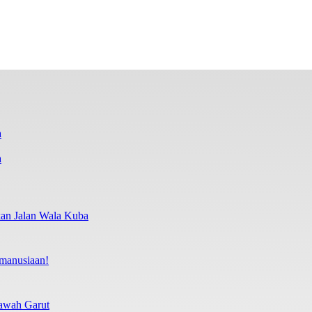
a
kan Jalan Wala Kuba
manusiaan!
lawah Garut