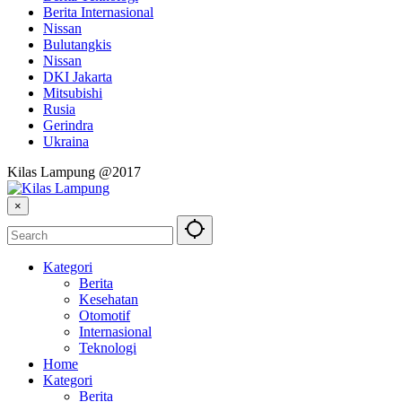
Berita Internasional
Nissan
Bulutangkis
Nissan
DKI Jakarta
Mitsubishi
Rusia
Gerindra
Ukraina
Kilas Lampung @2017
×
Kategori
Berita
Kesehatan
Otomotif
Internasional
Teknologi
Home
Kategori
Berita