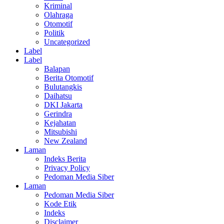
Kriminal
Olahraga
Otomotif
Politik
Uncategorized
Label
Label
Balapan
Berita Otomotif
Bulutangkis
Daihatsu
DKI Jakarta
Gerindra
Kejahatan
Mitsubishi
New Zealand
Laman
Indeks Berita
Privacy Policy
Pedoman Media Siber
Laman
Pedoman Media Siber
Kode Etik
Indeks
Disclaimer