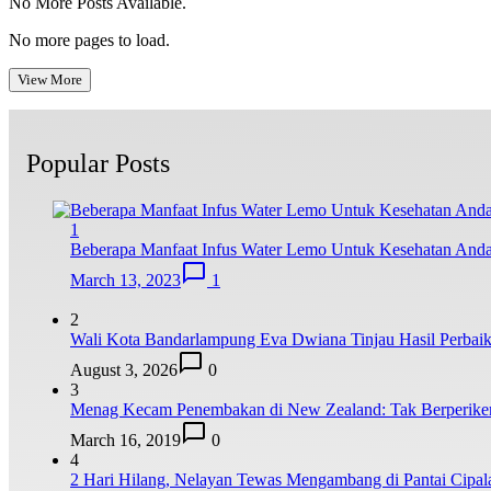
No More Posts Available.
No more pages to load.
View More
Popular Posts
1
Beberapa Manfaat Infus Water Lemo Untuk Kesehatan And
March 13, 2023
1
2
Wali Kota Bandarlampung Eva Dwiana Tinjau Hasil Perbai
August 3, 2026
0
3
Menag Kecam Penembakan di New Zealand: Tak Berperike
March 16, 2019
0
4
2 Hari Hilang, Nelayan Tewas Mengambang di Pantai Cipa