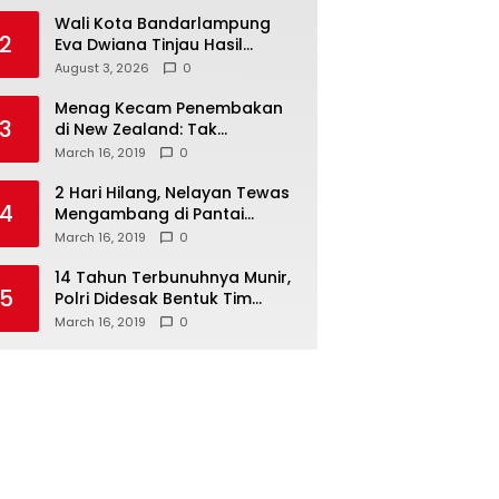
Wali Kota Bandarlampung
2
Eva Dwiana Tinjau Hasil
Perbaikan Jalan Wala Kuba
August 3, 2026
0
Menag Kecam Penembakan
3
di New Zealand: Tak
Berperikemanusiaan!
March 16, 2019
0
2 Hari Hilang, Nelayan Tewas
4
Mengambang di Pantai
Cipalawah Garut
March 16, 2019
0
14 Tahun Terbunuhnya Munir,
5
Polri Didesak Bentuk Tim
Khusus
March 16, 2019
0