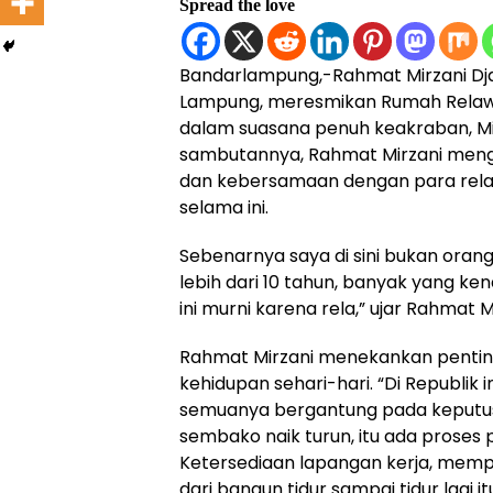
Spread the love
Bandarlampung,-Rahmat Mirzani Dja
Lampung, meresmikan Rumah Relaw
dalam suasana penuh keakraban, Mi
sambutannya, Rahmat Mirzani men
dan kebersamaan dengan para re
selama ini.
Sebenarnya saya di sini bukan orang
lebih dari 10 tahun, banyak yang ke
ini murni karena rela,” ujar Rahmat M
Rahmat Mirzani menekankan penting
kehidupan sehari-hari. “Di Republik 
semuanya bergantung pada keputusa
sembako naik turun, itu ada proses p
Ketersediaan lapangan kerja, memper
dari bangun tidur sampai tidur lagi it