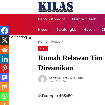
Skip
to
content
Berita Otomotif
Manfaat Buah
Nissan
Bulutangkis
Nissan
D
×
Home
Politik
Politik
Rumah Relawan Tim
Diresmikan
AdminKL
3 Min Read
June 9, 2024