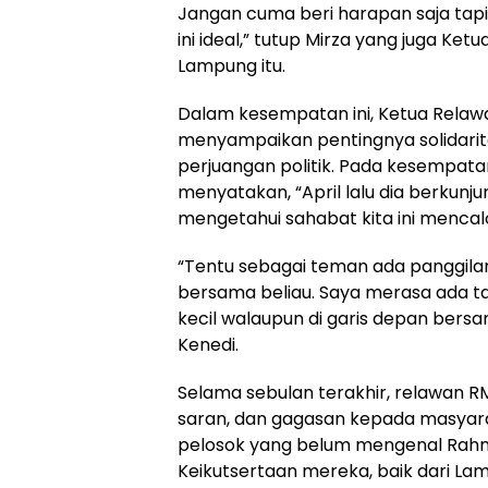
Jangan cuma beri harapan saja tap
ini ideal,” tutup Mirza yang juga Ket
Lampung itu.
Dalam kesempatan ini, Ketua Relaw
menyampaikan pentingnya solidari
perjuangan politik. Pada kesempata
menyatakan, “April lalu dia berkunj
mengetahui sahabat kita ini mencalo
“Tentu sebagai teman ada panggilan
bersama beliau. Saya merasa ada 
kecil walaupun di garis depan bersa
Kenedi.
Selama sebulan terakhir, relawan R
saran, dan gagasan kepada masyara
pelosok yang belum mengenal Rahma
Keikutsertaan mereka, baik dari La