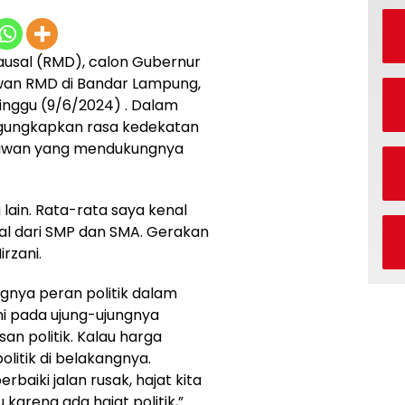
usal (RMD), calon Gubernur
an RMD di Bandar Lampung,
nggu (9/6/2024) . Dalam
gungkapkan rasa kedekatan
lawan yang mendukungnya
 lain. Rata-rata saya kenal
nal dari SMP dan SMA. Gerakan
irzani.
nya peran politik dalam
ini pada ujung-ujungnya
n politik. Kalau harga
olitik di belakangnya.
baiki jalan rusak, hajat kita
u karena ada hajat politik,”