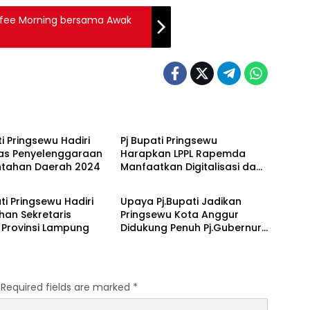
ee Morning bersama Awak
Politik
ti Pringsewu Hadiri
Pj Bupati Pringsewu
as Penyelenggaraan
Harapkan LPPL Rapemda
ntahan Daerah 2024
Manfaatkan Digitalisasi dan
Politik
Tingkatkan Entrepreneurship
ti Pringsewu Hadiri
Upaya Pj.Bupati Jadikan
han Sekretaris
Pringsewu Kota Anggur
 Provinsi Lampung
Didukung Penuh Pj.Gubernur
Lampung
Required fields are marked
*