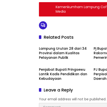
Kemenkumham Lampung Coff
Media
Related Posts
Politik
Politik
Lampung Urutan 28 dari 34
Pj Bupa
Provinsi dalam Kualitas
Rakorn
Pelayanan Publik
Pemeri
Politik
Politik
Penjabat Bupati Pringsewu
PJ Bupa
Lantik Kadis Pendidikan dan
Perpisa
Kebudayaan
Daerah
Leave a Reply
Your email address will not be published.