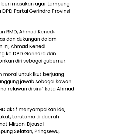
i beri masukan agar Lampung
ua DPD Partai Gerindra Provinsi
an RMD, Ahmad Kenedi,
tas dan dukungan dalam
n ini, Ahmad Kenedi
ung ke DPD Gerindra dan
nkan diri sebagai gubernur.
 moral untuk ikut berjuang
tanggung jawab sebagai kawan
ma relawan di sini,” kata Ahmad
MD aktif menyampaikan ide,
kat, terutama di daerah
t Mirzani Djausal.
mpung Selatan, Pringsewu,