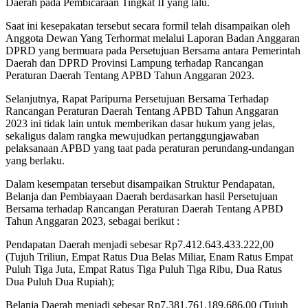
Daerah pada Pembicaraan Tingkat II yang lalu.
Saat ini kesepakatan tersebut secara formil telah disampaikan oleh
Anggota Dewan Yang Terhormat melalui Laporan Badan Anggaran
DPRD yang bermuara pada Persetujuan Bersama antara Pemerintah
Daerah dan DPRD Provinsi Lampung terhadap Rancangan
Peraturan Daerah Tentang APBD Tahun Anggaran 2023.
Selanjutnya, Rapat Paripurna Persetujuan Bersama Terhadap
Rancangan Peraturan Daerah Tentang APBD Tahun Anggaran
2023 ini tidak lain untuk memberikan dasar hukum yang jelas,
sekaligus dalam rangka mewujudkan pertanggungjawaban
pelaksanaan APBD yang taat pada peraturan perundang-undangan
yang berlaku.
Dalam kesempatan tersebut disampaikan Struktur Pendapatan,
Belanja dan Pembiayaan Daerah berdasarkan hasil Persetujuan
Bersama terhadap Rancangan Peraturan Daerah Tentang APBD
Tahun Anggaran 2023, sebagai berikut :
Pendapatan Daerah menjadi sebesar Rp7.412.643.433.222,00
(Tujuh Triliun, Empat Ratus Dua Belas Miliar, Enam Ratus Empat
Puluh Tiga Juta, Empat Ratus Tiga Puluh Tiga Ribu, Dua Ratus
Dua Puluh Dua Rupiah);
Belanja Daerah menjadi sebesar Rp7.381.761.189.686,00 (Tujuh