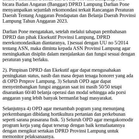
bicara Badan Angaran (Banggar) DPRD Lampung Darlian Pone
menyampaikan sejumlah rekomondasi terkait Rancangan Peraturan
Daerah Tentang Anggaran Pendapatan dan Belanja Daerah Provinsi
Lampung Tahun Anggaran 2023.
Darlian Pone mengatakan, setelah melalui tahapan pembahasan
DPRD dan pihak Eksekutif Provinsi Lampung, DPRD
merekomondasikan diantaranya, 1)sesuai dengan UU no 5/2014
tentang ASN, maka diminta kepada ASN Provinsi Lampung agar
meningkatkan disiplin dalam menjalankan dan fungsi sesuai dengan
peraturan yang berlaku.
2). Pimpinan DPRD dan Ekekutif agar dapat mengusahakan
peningkatan status, nasib dan masa depan tenaga honorer yang ada
di OPD Prnprov Lampung. 3) Seluruh OPD agar dapat
menyeimbangkan fungsi anggaran saat ini masih 50/50 tetapi
disarankan 60/40 belanja operasi dan modal sehingga ada porsi
anggaran yang lebih banyak bermanfat bagi masyarakat.
Selanjutnya 4) OPD agar menambah pogram yang menunjang
perkembangan dibidang hortikultura pertanian dan perkebunan
seperti sarana prasarana fisik. 5) Seluruh OPD agar mengakomodir
program kerja yang dapat terserap dengan baik kemafaatannya
dengan mengikut sertakan DPRD Provinsi Lampung untuk
memonitor pelaksanaanya.