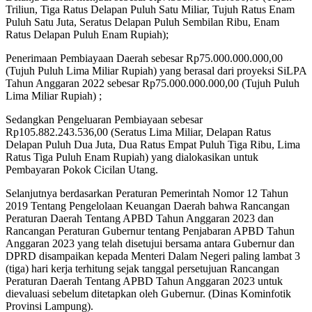
Triliun, Tiga Ratus Delapan Puluh Satu Miliar, Tujuh Ratus Enam
Puluh Satu Juta, Seratus Delapan Puluh Sembilan Ribu, Enam
Ratus Delapan Puluh Enam Rupiah);
Penerimaan Pembiayaan Daerah sebesar Rp75.000.000.000,00
(Tujuh Puluh Lima Miliar Rupiah) yang berasal dari proyeksi SiLPA
Tahun Anggaran 2022 sebesar Rp75.000.000.000,00 (Tujuh Puluh
Lima Miliar Rupiah) ;
Sedangkan Pengeluaran Pembiayaan sebesar
Rp105.882.243.536,00 (Seratus Lima Miliar, Delapan Ratus
Delapan Puluh Dua Juta, Dua Ratus Empat Puluh Tiga Ribu, Lima
Ratus Tiga Puluh Enam Rupiah) yang dialokasikan untuk
Pembayaran Pokok Cicilan Utang.
Selanjutnya berdasarkan Peraturan Pemerintah Nomor 12 Tahun
2019 Tentang Pengelolaan Keuangan Daerah bahwa Rancangan
Peraturan Daerah Tentang APBD Tahun Anggaran 2023 dan
Rancangan Peraturan Gubernur tentang Penjabaran APBD Tahun
Anggaran 2023 yang telah disetujui bersama antara Gubernur dan
DPRD disampaikan kepada Menteri Dalam Negeri paling lambat 3
(tiga) hari kerja terhitung sejak tanggal persetujuan Rancangan
Peraturan Daerah Tentang APBD Tahun Anggaran 2023 untuk
dievaluasi sebelum ditetapkan oleh Gubernur. (Dinas Kominfotik
Provinsi Lampung).