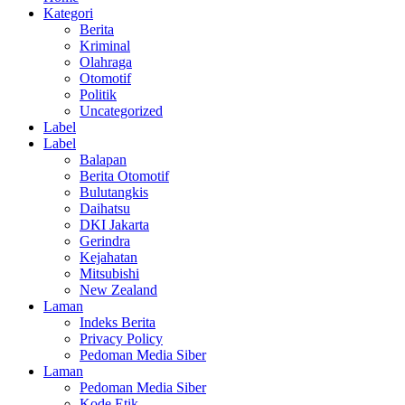
Kategori
Berita
Kriminal
Olahraga
Otomotif
Politik
Uncategorized
Label
Label
Balapan
Berita Otomotif
Bulutangkis
Daihatsu
DKI Jakarta
Gerindra
Kejahatan
Mitsubishi
New Zealand
Laman
Indeks Berita
Privacy Policy
Pedoman Media Siber
Laman
Pedoman Media Siber
Kode Etik