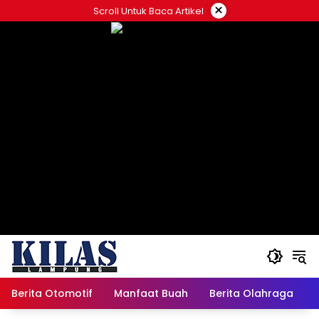
Skip
×
Scroll Untuk Baca Artikel
to
content
Berita Otomotif
Manfaat Buah
Berita Olahraga