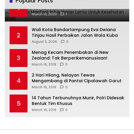
Popular Posts
Beberapa Manfaat Infus Water Lemo
1
Untuk Kesehatan Anda
March 13, 2023
1
Wali Kota Bandarlampung Eva Dwiana
2
Tinjau Hasil Perbaikan Jalan Wala Kuba
August 3, 2026
0
Menag Kecam Penembakan di New
3
Zealand: Tak Berperikemanusiaan!
March 16, 2019
0
2 Hari Hilang, Nelayan Tewas
4
Mengambang di Pantai Cipalawah Garut
March 16, 2019
0
14 Tahun Terbunuhnya Munir, Polri Didesak
5
Bentuk Tim Khusus
March 16, 2019
0