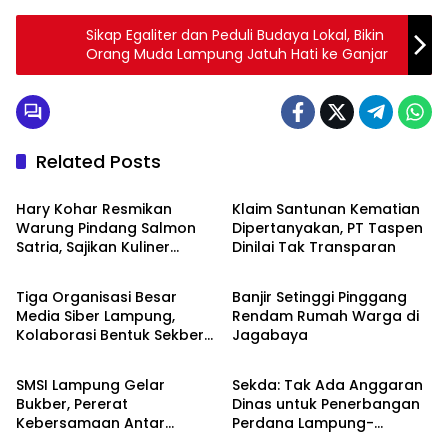
Sikap Egaliter dan Peduli Budaya Lokal, Bikin
Orang Muda Lampung Jatuh Hati ke Ganjar
Related Posts
Bandarlampung
Bandarlampung
Hary Kohar Resmikan
Klaim Santunan Kematian
Warung Pindang Salmon
Dipertanyakan, PT Taspen
Satria, Sajikan Kuliner
Dinilai Tak Transparan
Bandarlampung
Bandarlampung
Berkualitas dan Live Musik
Setiap Hari
Tiga Organisasi Besar
Banjir Setinggi Pinggang
Media Siber Lampung,
Rendam Rumah Warga di
Kolaborasi Bentuk Sekber
Jagabaya
Bandarlampung
Bandarlampung
Pengaduan
SMSI Lampung Gelar
Sekda: Tak Ada Anggaran
Bukber, Pererat
Dinas untuk Penerbangan
Kebersamaan Antar
Perdana Lampung-
Pengurus
Malaysia